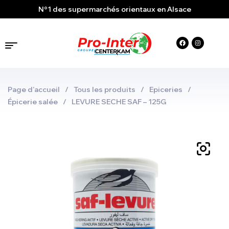
N°1 des supermarchés orientaux en Alsace
Page d'accueil
/
Tous les produits
/
Epiceries
/
Épicerie salée
/
LEVURE SECHE SAF – 125G