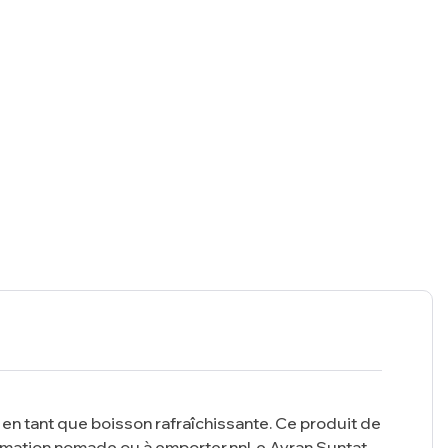
n tant que boisson rafraîchissante. Ce produit de
ommation nomade ou à emporter.nnLe Ayran Suntat