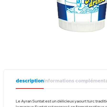
description
informations complémenta
Le Ayran Suntat est un délicieux yaourt turc tra
la marque Suntat est proposé en format pratique 