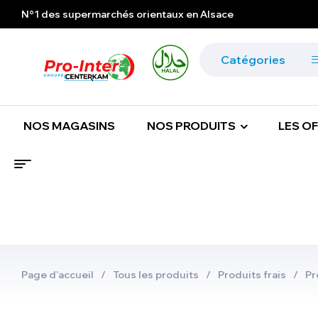
N°1 des supermarchés orientaux en Alsace
Catégories
NOS MAGASINS
NOS PRODUITS
LES O
Page d'accueil
/
Tous les produits
/
Produits frais
/
Pr