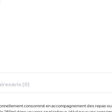
ires
avis (0)
ditionnellement consommé en accompagnement des repas ou e
de 250ml dans un verre en plastique, idéal pour une cons