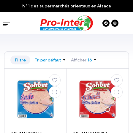
N°1 des supermarchés orientaux en Alsace
Filtre
Tri par défaut
Afficher
16