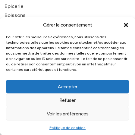
Epicerie
Boissons
Gérer le consentement
Pour offrir les meilleures expériences, nous utilisons des
Nous contacter
technologies telles que les cookies pour stocker et/ou accéder aux
service-client@centerkam.fr
informations des appareils. Le fait de consentir à ces technologies
nous permettra de traiter des données telles que le comportement
de navigation ou les ID uniques sur ce site. Le fait de ne pas consentir
ou de retirer son consentement peut avoir un effet négatif sur
certaines caractéristiques et fonctions.
Accepter
Refuser
Copyright © 2025
Metastrategie
. Tous droits réservés.
Voir les préférences
Politique de cookies
Accueil
Magasins
Recherche
Favoris