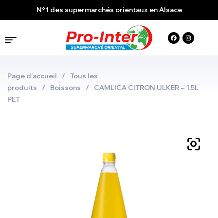
N°1 des supermarchés orientaux en Alsace
Page d'accueil
/
Tous les
produits
/
Boissons
/
CAMLICA CITRON ULKER – 1.5L
PET