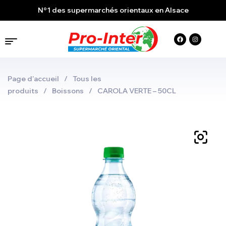
N°1 des supermarchés orientaux en Alsace
Page d'accueil
/
Tous les
produits
/
Boissons
/
CAROLA VERTE – 50CL