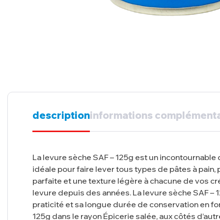
description
informations complémenta
La levure sèche SAF – 125g est un incontournable d
idéale pour faire lever tous types de pâtes à pain,
parfaite et une texture légère à chacune de vos cr
levure depuis des années. La levure sèche SAF – 1
praticité et sa longue durée de conservation en fo
125g dans le rayon Épicerie salée, aux côtés d’aut