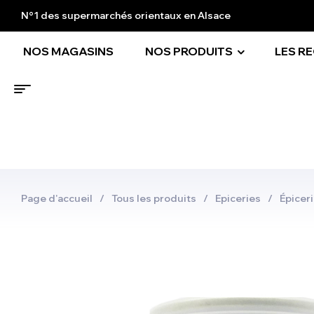
N°1 des supermarchés orientaux en Alsace
NOS MAGASINS
NOS PRODUITS
LES R
Page d'accueil
/
Tous les produits
/
Epiceries
/
Épiceri