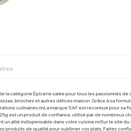
ires
e la catégorie Épicerie salée pour tous les passionnés de c
 pizzas, brioches et autres délices maison. Grâce à sa formul
éations culinaires.nnLa marque SAF est reconnue pour sa fia
25g est un produit de confiance, utilisé par de nombreux ch
nt un allié indispensable dans votre cuisine.nnSur le site d
res produits de qualité pour sublimer vos plats. Faites conf