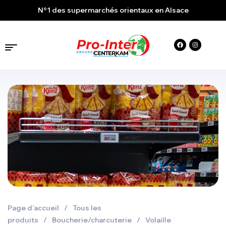
N°1 des supermarchés orientaux en Alsace
Page d'accueil
/
Tous les
produits
/
Boucherie/charcuterie
/
Volaille