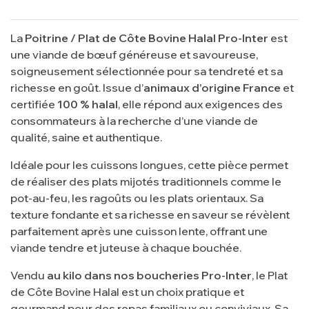
La
Poitrine / Plat de Côte Bovine Halal Pro-Inter
est
une viande de bœuf généreuse et savoureuse,
soigneusement sélectionnée pour sa tendreté et sa
richesse en goût. Issue d’
animaux d’origine France
et
certifiée
100 % halal
, elle répond aux exigences des
consommateurs à la recherche d’une viande de
qualité, saine et authentique.
Idéale pour les cuissons longues, cette pièce permet
de réaliser des plats mijotés traditionnels comme le
pot-au-feu, les ragoûts ou les plats orientaux. Sa
texture fondante et sa richesse en saveur se révèlent
parfaitement après une cuisson lente, offrant une
viande tendre et juteuse à chaque bouchée.
Vendu
au kilo dans nos boucheries Pro-Inter
, le Plat
de Côte Bovine Halal est un choix pratique et
gourmand pour des repas familiaux ou conviviaux. Sa